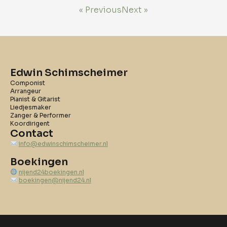
« Previous
Next »
Edwin Schimscheimer
Componist
Arrangeur
Pianist & Gitarist
Liedjesmaker
Zanger & Performer
Koordirigent
Contact
info@edwinschimscheimer.nl
Boekingen
nijend24boekingen.nl
boekingen@nijend24.nl